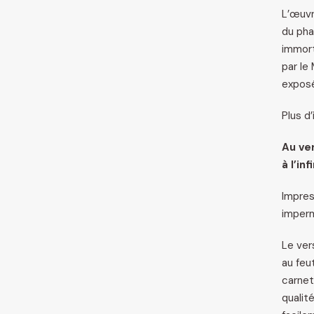
L’œuv
du pha
immort
par le
exposé
Plus d’
Au ve
à l’infi
Impres
imper
Le ver
au feu
carnet
qualit