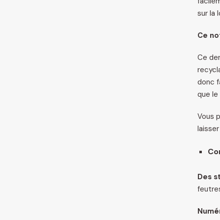
facile
sur la 
Ce no
Ce der
recycl
donc fa
que le
Vous p
laisser
Con
Des st
feutre
Numér