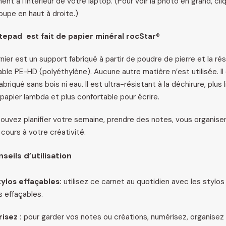
ment à l’intérieur de votre laptop. (Pour voir la photo en grand, cli
loupe en haut à droite.)
tepad est fait de papier minéral rocStar®
nier est un support fabriqué à partir de poudre de pierre et la rés
able PE-HD (polyéthylène). Aucune autre matière n’est utilisée. Il
briqué sans bois ni eau. Il est ultra-résistant à la déchirure, plus 
 papier lambda et plus confortable pour écrire.
ouvez planifier votre semaine, prendre des notes, vous organiser
 cours à votre créativité.
seils d’utilisation
ylos effaçables:
utilisez ce carnet au quotidien avec les stylos
s effaçables.
isez :
pour garder vos notes ou créations, numérisez, organisez