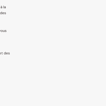
à la
 des
vous
 et des