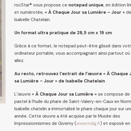
rocStar® vous propose ce
notepad unique
, en édition l
et numérotée,
« À Chaque Jour sa Lumière – Jour »
d
Isabelle Chatelain.
Un format ultra pratique de 28,5 cm x 19 cm
Grâce à ce format, le notepad peut-être glissé dans vot
ordinateur portable, vous accompagnant ainsi partout où
allez.
Au recto, retrouvez l’extrait de l’œuvre « À Chaque 
sa Lumière – Jour » de Isabelle Chatelain
L’œuvre
« À Chaque Jour sa Lumière »
se compose de
pastel à l’huile du phare de Saint-Valery-en-Caux en Norm
Isabelle chatelin a immortalisé le phare chaque jour sur un
année. Cette œuvre a été acquise par le Musée des
Impressionnismes de Giverny (
www.mdig.fr
) et exposé en