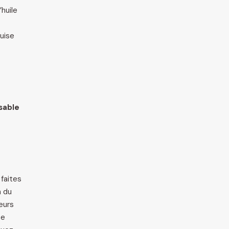
huile
uise
sable
 faites
n du
leurs
se