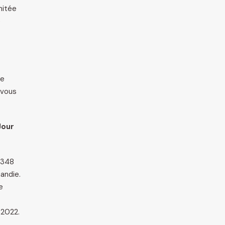
imitée
e
re
 vous
Jour
 348
andie.
e
 2022.