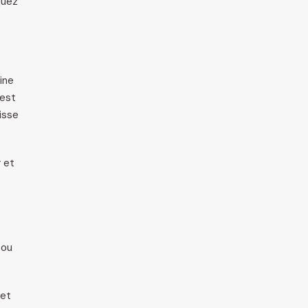
quez
ine
 est
lisse
 et
 ou
 et