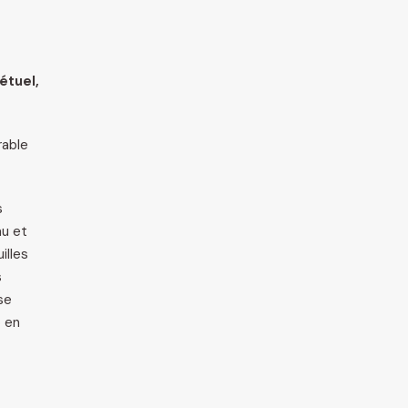
étuel,
rable
s
au et
illes
s
se
o en