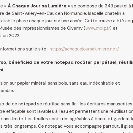
re
« À Chaque Jour sa Lumière »
se compose de 348 pastel à l’
re de Saint-Valery-en-Caux en Normandie. Isabelle chatelin a
alisé le phare chaque jour sur une année. Cette œuvre a été acq
 Musée des Impressionnismes de Giverny (
www.mdig.fr
) et
 en 2022.
informations sur le site :
https://achaquejoursalumiere.net/
rso, bénéficiez de votre notepad rocStar perpétuel, réutili
ni.
sion sur papier minéral, sans bois, sans eau, indéchirable et
méable.
so de ce notepad se réutilise sans fin : les écritures manuscrites
tre effaçable sont lavables à l’eau et permettent une réutilisatio
 sans limite. Les feuilles sont très agréables à écrire et gardent 
és très longtemps. Ce notepad vous accompagne partout, il glis