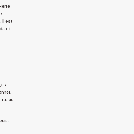
ierre
e
 Il est
bda et
ges
anner,
rits au
puis,