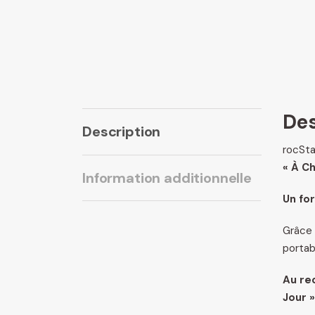
Des
Description
rocSt
« À C
Information additionnelle
Un fo
Grâce 
portab
Au rec
Jour »